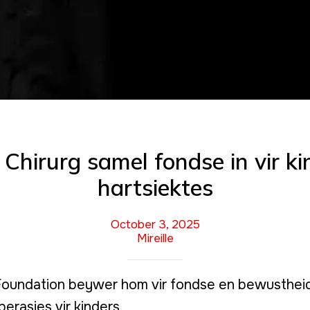
Chirurg samel fondse in vir k
hartsiektes
October 3, 2025
Mireille
Foundation beywer hom vir fondse en bewustheid
rasies vir kinders.