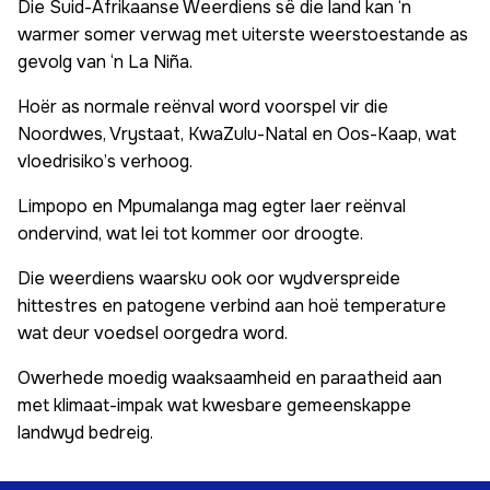
Die Suid-Afrikaanse Weerdiens sê die land kan ‘n
warmer somer verwag met uiterste weerstoestande as
gevolg van ‘n La Niña.
Hoër as normale reënval word voorspel vir die
Noordwes, Vrystaat, KwaZulu-Natal en Oos-Kaap, wat
vloedrisiko’s verhoog.
Limpopo en Mpumalanga mag egter laer reënval
ondervind, wat lei tot kommer oor droogte.
Die weerdiens waarsku ook oor wydverspreide
hittestres en patogene verbind aan hoë temperature
wat deur voedsel oorgedra word.
Owerhede moedig waaksaamheid en paraatheid aan
met klimaat-impak wat kwesbare gemeenskappe
landwyd bedreig.